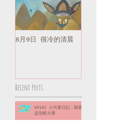
8月9日 很冷的清晨
8月9日 很冷的清
補記
Recent Posts
EP181 小河童日記：馴鹿
盃划船大賽