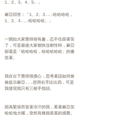
1、2、3、4、5。」
麻亞回答：「1、2、3...哈哈哈哈，
1、2、3...哈哈哈哈。」
一開始大家覺得很有趣，忍不住跟著笑
了，可是最後大家都快沒耐性時，麻亞
卻還是「哈哈哈哈，哈哈哈哈哈」的傻
笑著。
我在台下覺得很擔心，思考著該如何偷
偷提示麻亞...想用右手比出四，可是
我發現我只有三根手指頭。
因為緊張而冒著冷汗的我，看著麻亞笑
哈哈地大嘴，突然有種很羨慕的感覺。