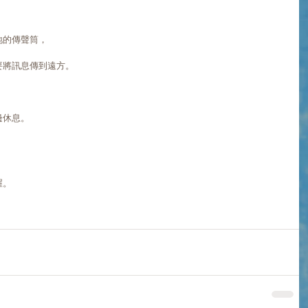
。
地的傳聲筒，
要將訊息傳到遠方。
邊休息。
。 