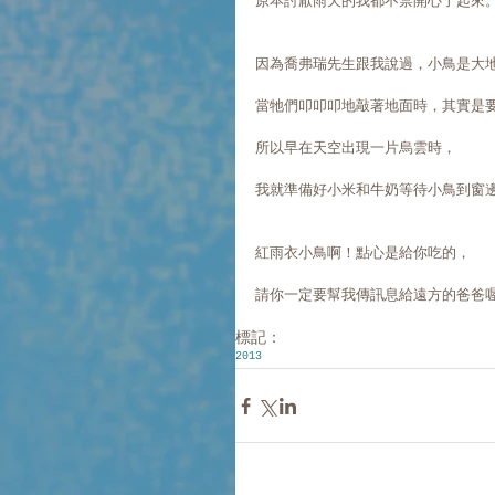
原本討厭雨天的我都不禁開心了起來
因為喬弗瑞先生跟我說過，小鳥是大
當牠們叩叩叩地敲著地面時，其實是
所以早在天空出現一片烏雲時，
我就準備好小米和牛奶等待小鳥到窗
紅雨衣小鳥啊！點心是給你吃的，
請你一定要幫我傳訊息給遠方的爸爸喔
標記：
2013