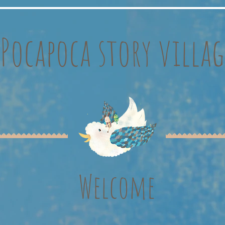
Pocapoca story villag
Welcome