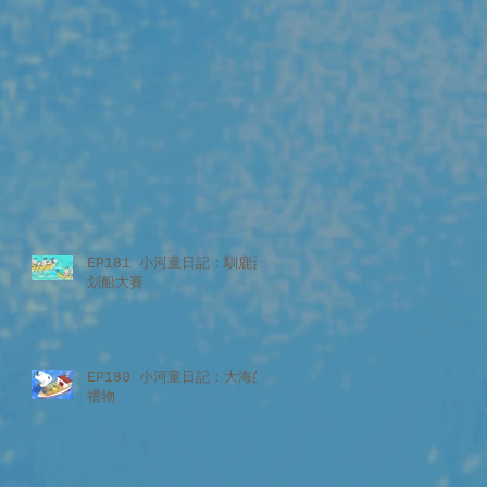
EP181 小河童日記：馴鹿盃
划船大賽
EP180 小河童日記：大海的
禮物