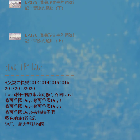
EP179 喬弗瑞先生的冒險筆
記：冒險的起點（下）
EP178 喬弗瑞先生的冒險筆
記：冒險的起點（上）
Search By Tags
#父親節快樂
2013
2014
2015
2016
2017
2019
2020
Poca村長的故事時間
修可谷國Day1
修可谷國Day2
修可谷國Day3
修可谷國Day4
修可谷國Day5
修可谷國Day6
去摘柚子吧
藍色的旅程補記
遊記：超大型動物國