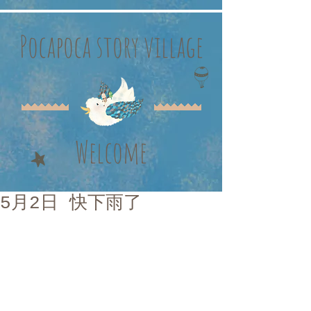
Pocapoca story village
Welcome
5月2日 快下雨了