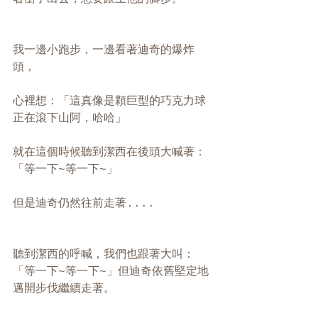
我一邊小跑步，一邊看著迪奇的爆炸
頭，
心裡想：「這真像是顆巨型的巧克力球
正在滾下山阿，哈哈」
就在這個時候聽到潔西在後頭大喊著：
「等一下~等一下~」
但是迪奇仍然往前走著....
聽到潔西的呼喊，我們也跟著大叫：
「等一下~等一下~」但迪奇依舊堅定地
邁開步伐繼續走著。