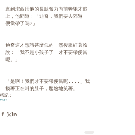
直到潔西用他的長腿奮力向前奔馳才追
上，他問道：「迪奇，我們要去郊遊，
便當帶了嗎?」
迪奇這才想請甚麼似的，然後脹紅著臉
說：「我不是小孩子了，才不要帶便當
呢。」
「是啊！我們才不要帶便當呢....」我
摸著正在叫的肚子，尷尬地笑著。
標記：
2013