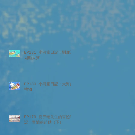
EP181 小河童日記：馴鹿盃
划船大賽
EP180 小河童日記：大海的
禮物
EP179 喬弗瑞先生的冒險筆
記：冒險的起點（下）