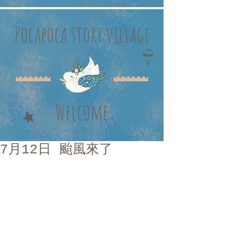
Pocapoca story village
Welcome
7月12日 颱風來了