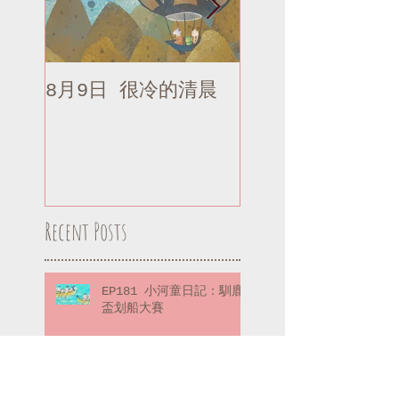
8月9日 很冷的清晨
8月9日 很冷的清
補記
Recent Posts
EP181 小河童日記：馴鹿
盃划船大賽
EP180 小河童日記：大海