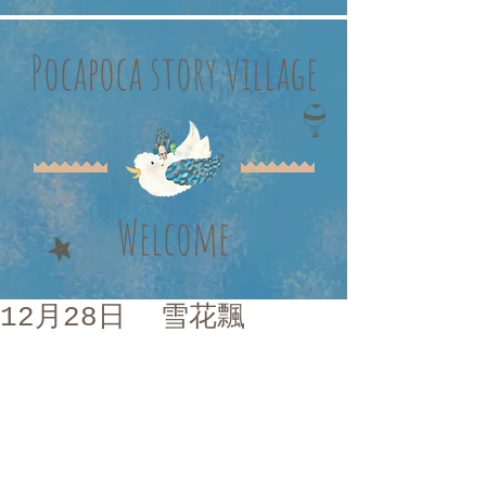
Pocapoca story village
Welcome
12月28日 雪花飄