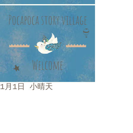
Pocapoca story village
Welcome
1月1日 小晴天