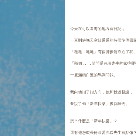
今天在可以看海的地方寫日記，
一直到傍晚天空紅通通的時候準備回
「噠噠，噠噠」有個腳步聲靠近了我
「那個....請問喬弗瑞先生的家往
一隻滿頭白髮的馬詢問我。
我向他指了指方向，他和我道聲謝，
並說了句「新年快樂」後就離去。
恩？什麼是「新年快樂」？
還有他怎麼長得跟喬弗瑞先生有點像