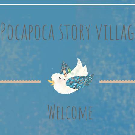
Pocapoca story villag
Welcome