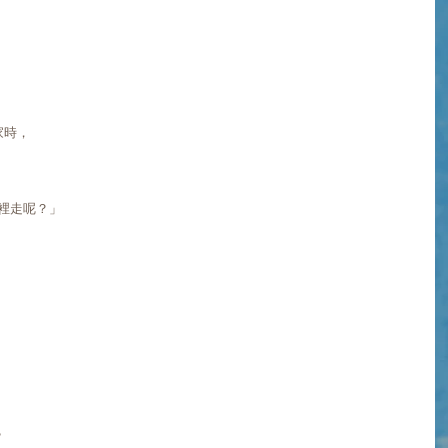
家時，
。
哪裡走呢？」
？