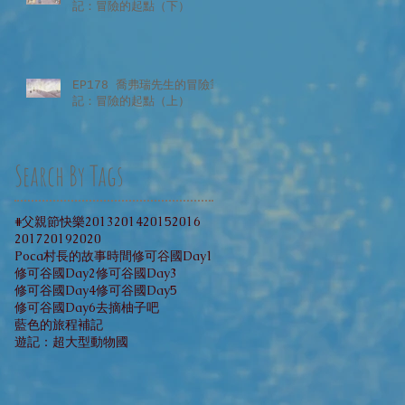
記：冒險的起點（下）
EP178 喬弗瑞先生的冒險筆
記：冒險的起點（上）
Search By Tags
#父親節快樂
2013
2014
2015
2016
2017
2019
2020
Poca村長的故事時間
修可谷國Day1
修可谷國Day2
修可谷國Day3
修可谷國Day4
修可谷國Day5
修可谷國Day6
去摘柚子吧
藍色的旅程補記
遊記：超大型動物國