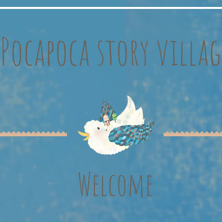
Pocapoca story villag
Welcome