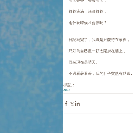
滴滴答答，答答滴滴，
答答滴滴，滴滴答答，
雨什麼時候才會停呢？
日記寫完了，我還是只能待在家裡，
只好為自己畫一顆太陽掛在牆上，
假裝現在是晴天。
不過看著看著，我的肚子突然有點餓..
標記：
2014