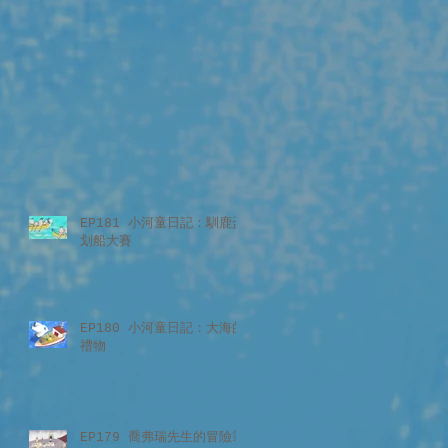
EP181 小河童日記：馴鹿盃
划船大賽
EP180 小河童日記：大海的
禮物
EP179 喬弗瑞先生的冒險筆