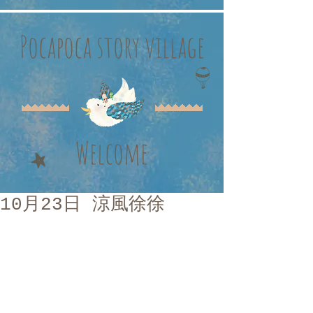
Pocapoca story village
Welcome
10月23日 涼風徐徐