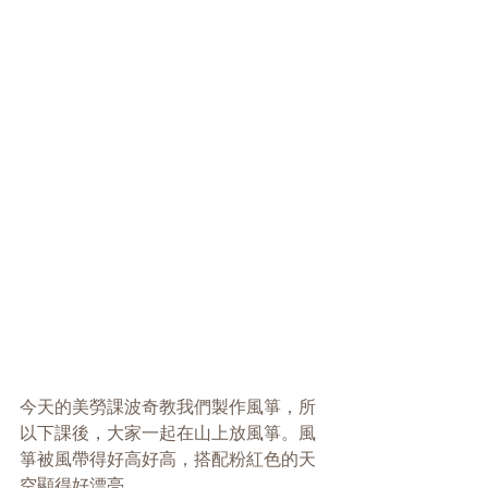
今天的美勞課波奇教我們製作風箏，所
以下課後，大家一起在山上放風箏。風
箏被風帶得好高好高，搭配粉紅色的天
空顯得好漂亮。