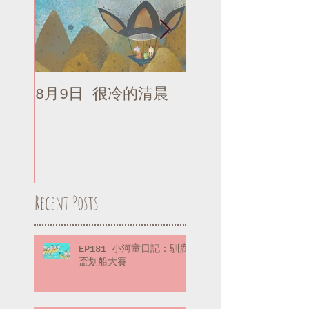
8月9日 很冷的清晨
8月9日 很冷的清
補記
Recent Posts
EP181 小河童日記：馴鹿
盃划船大賽