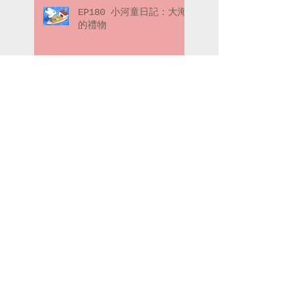
EP180 小河童日記：大海
的禮物
EP179 喬弗瑞先生的冒險
筆記：冒險的起點（下）
EP178 喬弗瑞先生的冒險
筆記：冒險的起點（上）
Search By Tags
#父親節快樂
2013
2014
2015
2016
2017
2019
2020
Poca村長的故事時間
修可谷國Day1
修可谷國Day2
修可谷國Day3