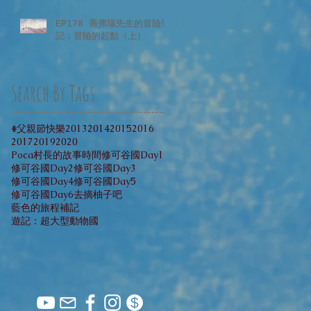
EP178 喬弗瑞先生的冒險筆
記：冒險的起點（上）
Search By Tags
#父親節快樂
2013
2014
2015
2016
2017
2019
2020
Poca村長的故事時間
修可谷國Day1
修可谷國Day2
修可谷國Day3
修可谷國Day4
修可谷國Day5
修可谷國Day6
去摘柚子吧
藍色的旅程補記
遊記：超大型動物國