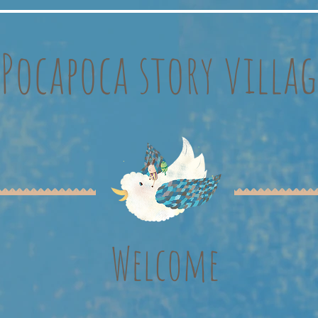
Pocapoca story villag
Welcome