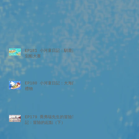
EP181 小河童日記：馴鹿盃
划船大賽
EP180 小河童日記：大海的
禮物
EP179 喬弗瑞先生的冒險筆
記：冒險的起點（下）