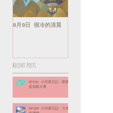
8月9日 很冷的清晨
8月9日 很冷的清
補記
Recent Posts
EP181 小河童日記：馴鹿
盃划船大賽
EP180 小河童日記：大海