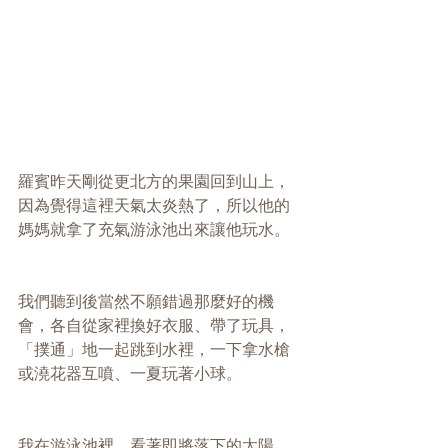
羅賓昨天剛從更北方的果園回到山上，
因為覺得這裡天氣太炎熱了，所以他的
媽媽就拿了充氣游泳池出來讓他玩水。
我們聽到後當然不願錯過那麼好的機
會，各自從家裡換好衣服、帶了玩具，
「撲通」地一起跳到水裡，一下拿水槍
或澆花器互噴、一夏玩著小球。
我在游泳池裡，看著即將落下的太陽，