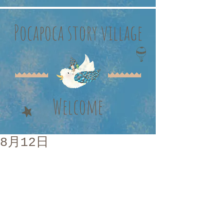
Pocapoca story village
Welcome
8月12日