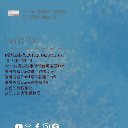
EP178 喬弗瑞先生的冒險筆
記：冒險的起點（上）
Search By Tags
#父親節快樂
2013
2014
2015
2016
2017
2019
2020
Poca村長的故事時間
修可谷國Day1
修可谷國Day2
修可谷國Day3
修可谷國Day4
修可谷國Day5
修可谷國Day6
去摘柚子吧
藍色的旅程補記
遊記：超大型動物國