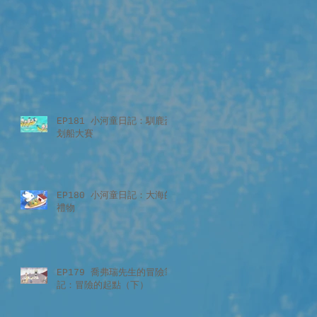
EP181 小河童日記：馴鹿盃
划船大賽
EP180 小河童日記：大海的
禮物
EP179 喬弗瑞先生的冒險筆
記：冒險的起點（下）