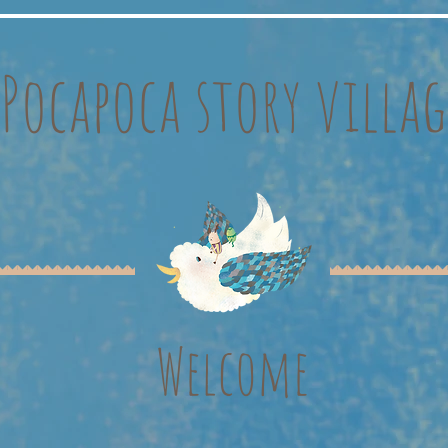
Pocapoca story villag
Welcome