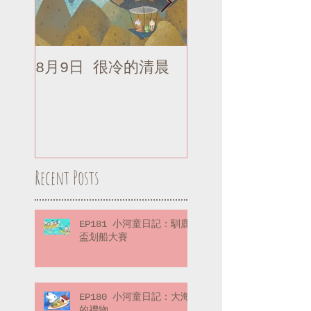
8月9日 很冷的清晨
8月9日 很冷的清
補記
Recent Posts
EP181 小河童日記：馴鹿
盃划船大賽
EP180 小河童日記：大海
的禮物