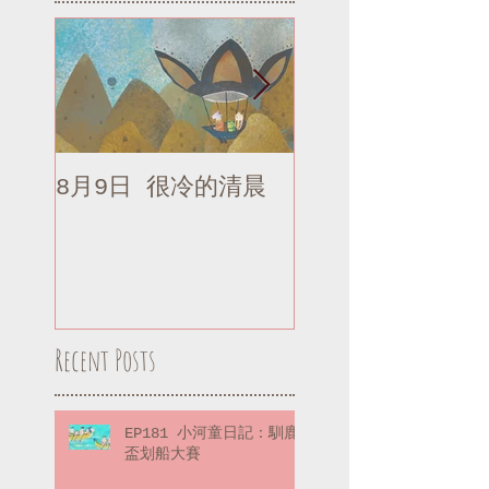
8月9日 很冷的清晨
8月9日 很冷的清
補記
Recent Posts
EP181 小河童日記：馴鹿
盃划船大賽