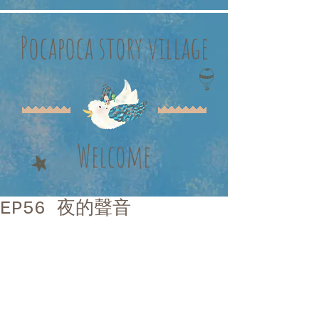
Pocapoca story village
Welcome
EP56 夜的聲音