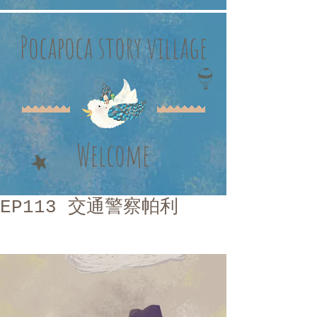
Pocapoca story village
Welcome
EP113 交通警察帕利