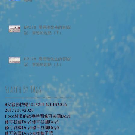
禮物
EP179 喬弗瑞先生的冒險筆
記：冒險的起點（下）
EP178 喬弗瑞先生的冒險筆
記：冒險的起點（上）
Search By Tags
#父親節快樂
2013
2014
2015
2016
2017
2019
2020
Poca村長的故事時間
修可谷國Day1
修可谷國Day2
修可谷國Day3
修可谷國Day4
修可谷國Day5
修可谷國Day6
去摘柚子吧