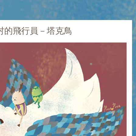
oca村的飛行員－塔克鳥