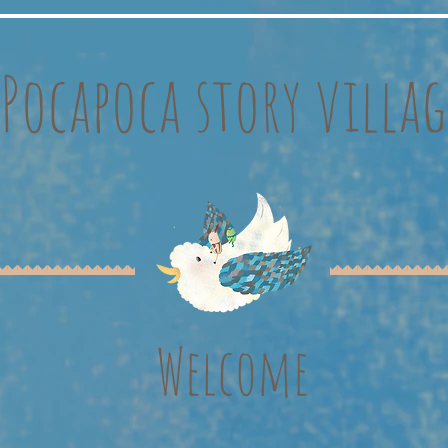
Pocapoca story villag
Welcome