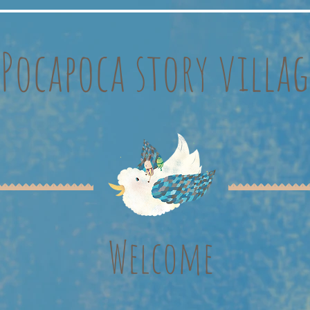
Pocapoca story villag
Welcome