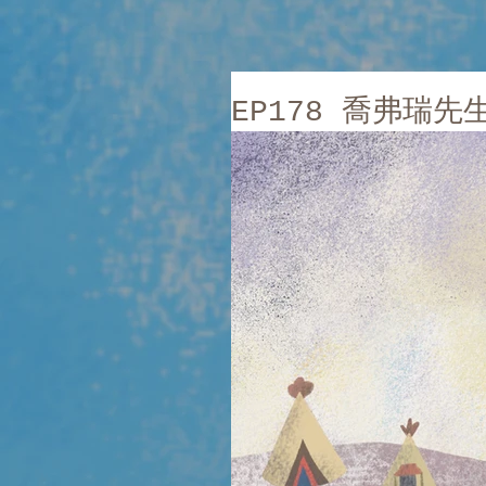
EP178 喬弗瑞