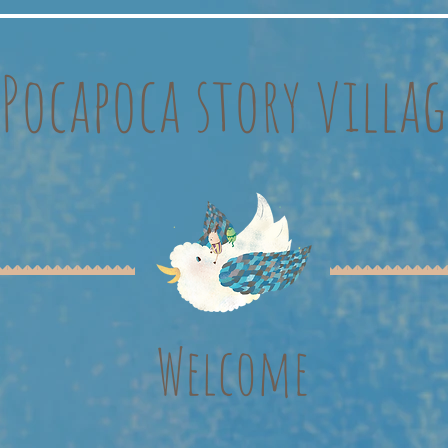
Pocapoca story villag
Welcome