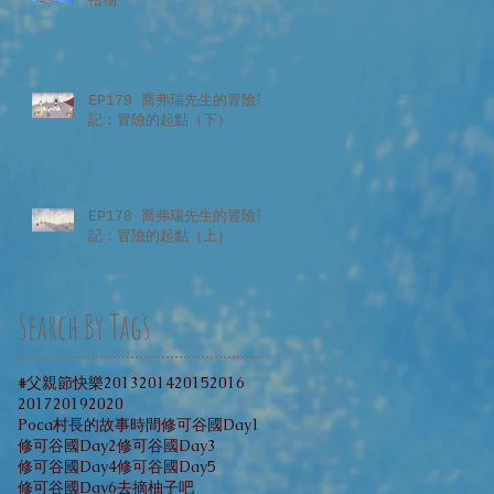
禮物
EP179 喬弗瑞先生的冒險筆
記：冒險的起點（下）
EP178 喬弗瑞先生的冒險筆
記：冒險的起點（上）
Search By Tags
#父親節快樂
2013
2014
2015
2016
2017
2019
2020
Poca村長的故事時間
修可谷國Day1
修可谷國Day2
修可谷國Day3
修可谷國Day4
修可谷國Day5
修可谷國Day6
去摘柚子吧