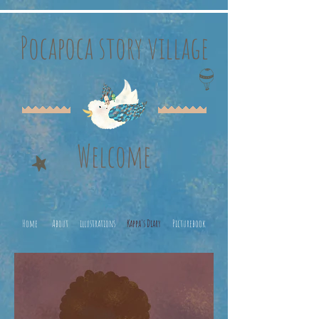
Pocapoca story village
Welcome
Home
About
illustrations
Kappa's Diary
Picturebook