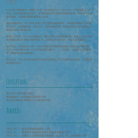
Poca
Poca是台灣的繪本／插畫工作者，名稱源於日文「ぽかぽか」有著溫暖人心的
意思，也是她對創作的期許，希望能創作具有溫度的插畫與故事，帶給每個人前
進的勇氣，其風格充滿童趣並發人深省。
擔任插畫家8年，除了時常在個人平台發表插畫故事外，也舉辦過無數大小展覽
與工作坊，並與咖啡廳、學校合作，繪製繪本壁畫，並曾於基隆正濱漁港與駁二
藝術特區進行藝術駐村。
插畫作品方面，自2014年開始於「國語日報」各版繪製插畫，也曾於2015年與
臺灣鐵路局合作繪製月曆與明信片，並和在地小農合作，擔任包裝插畫設計。
繪本方面，先後於2014年、2016年獲得台灣繪本協會個人風繪本文學獎佳作。
並於2020年開始出版《小河童成長系列繪本》，一共四冊；另外還有兒童橋樑
書《動物村莊的節慶派對》。
除此之外，作品多次被改編為兒童繪本音樂劇，與台北愛樂室內樂坊、音樂閱讀
劇場合作演出。
Education
國立中山大學中國文學系
陳璐茜繪本／創作師資培訓班第十期
國立臺北藝術大學藝術與人文教育研究所
Awards
2021.01 義大利波隆那插畫展 入圍
2016.07 臺灣繪本協會第四屆個人風繪本文學獎 佳作
2015.08 社團法人台灣環境資訊協會第三屆十大「節」出綠繪本 佳作