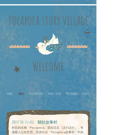
Pocapoca story village
Welcome
Home
About
illustrations
Kappa's Diary
Picturebook
Podcast
About the village
關於故事村
村莊的名稱「Pocapoca」源自日文「ぽかぽか」，有
溫暖人心的意思。而居住在「Pocapoca故事村」中的