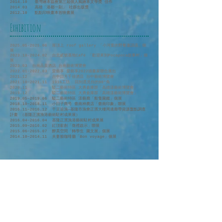
2014.10 臺灣繪本協會第三屆個人風繪本文學獎 佳作
2014.03 高雄「港都一刻」 社群出版獎
2012.10 點點印映畫本首映書展
Exhibition
2025.05-2025.06
屋頂上 roof gallery 「小河童的野餐邀請函」個
展
2023.10-2024.02
台北貳號基地Café 「歡迎來到Pocapoca故事村」個
展
2023.03 台南晶英酒店 台南藝術博覽會
2022.01-2022.03
愛藝享 愛藝享2022插畫家聯合展出
2021.12 台中日月千禧酒店 台中藝術博覽會
2021.10~2021.11 1916工坊 回到遇見你的90°角
2020.11 駁二藝術特區 大勇倉庫群「高雄漾藝術博覽會」
2019.12 駁二藝術特區 大勇倉庫群「高雄漾藝術博覽會」
2019.05~2019.06 駁二藝術特區 漾藝廊「船隻圖鑑」個展
2018.10~2018.11 小日子商号 臺南神農店「臺南印象」聯展
2016.11~2016.12 干豆追漁—基隆市漁會正濱大樓周邊廊帶資源盤點調查
計畫
（基隆正濱漁港藝術駐村成果展）
2016.04~2016.04 基隆正濱漁港藝術駐村成果展
2015.09~2016.02 紅頂穀創
「徵禮啟示」聯展
2015.06~2015.07 醉美空間「轉學生 圖文展」個展
2014.10~2014.11 夫妻臉咖啡廳「Bon voyage」個展
Performance
2022.05 南熠樂集x正修科技大學《尋找，幸福的聲色》
2018.05.13
台北愛樂室內樂坊
音樂閱讀劇場
《小河童日記：和媽媽一起去
上班》
2017.05.21
台北愛樂室內樂坊
音樂閱讀劇場
《轉學生日記：藍色的旅程》
2017.06.25
台北愛樂室內樂坊
音樂閱讀劇場《北方船隻圖鑑》