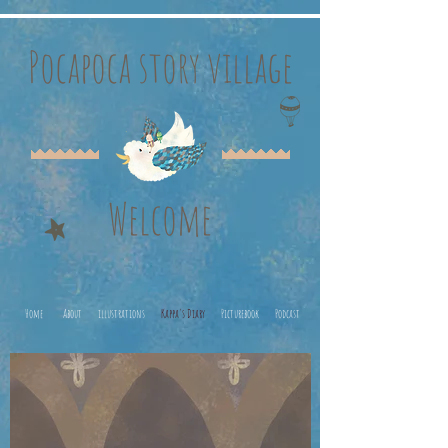
Pocapoca story village
Welcome
Home
About
illustrations
Kappa's Diary
Picturebook
Podcast