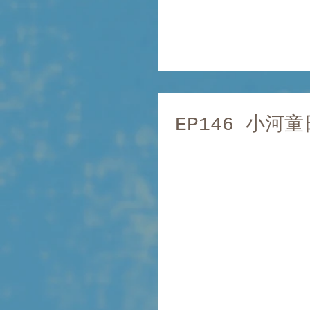
EP146 小河