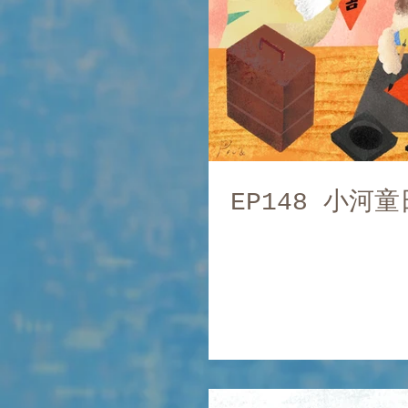
EP148 小河