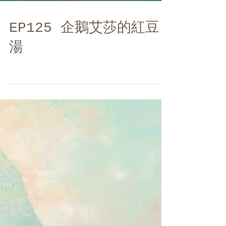
EP125 企鵝艾莎的紅豆
湯