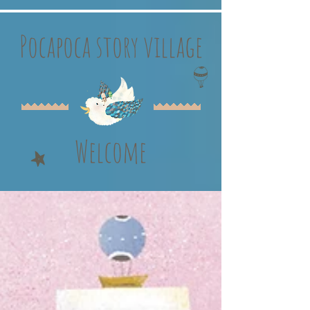
Pocapoca story village
Welcome