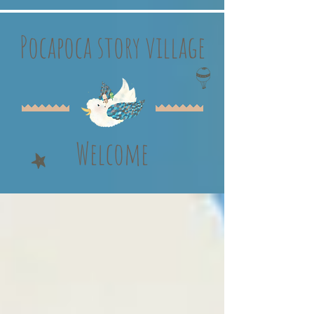
Pocapoca story village
Welcome