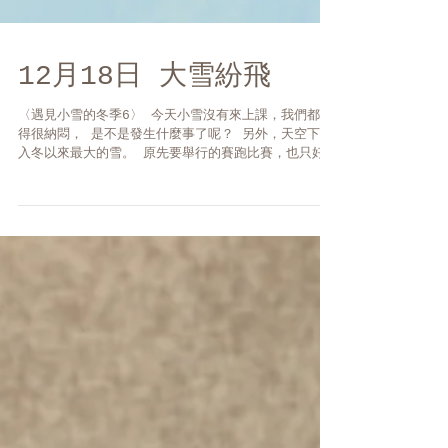
12月18日 大雪紛飛
〈遇見小雪的冬季6〉 今天小雪沒有來上課，我們都覺
得很納悶， 是不是發生什麼事了呢？ 另外，天空下起
入冬以來最大的雪。 原先要舉行的賽跑比賽，也只好取
消， 剛好教室後面的小池塘結冰，麻亞昨天將它整理為
一座溜冰場， 所以迪奇建議不如改為溜冰，趁機展現他
的溜冰技巧。 ...