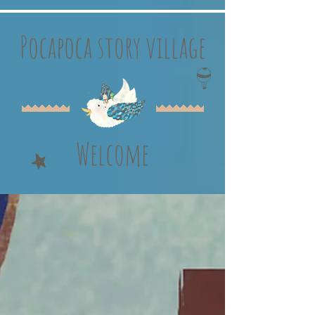
Pocapoca story village
Welcome