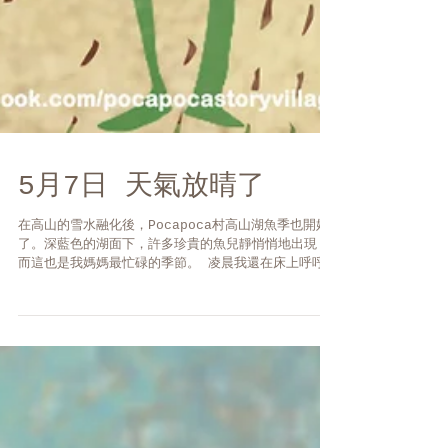
5月7日 天氣放晴了
在高山的雪水融化後，Pocapoca村高山湖魚季也開始
了。深藍色的湖面下，許多珍貴的魚兒靜悄悄地出現，
而這也是我媽媽最忙碌的季節。 凌晨我還在床上呼呼大
睡時，他早早就出門準備去釣魚； 放學回家時，則換她
累得在床上呼呼大睡。 ...