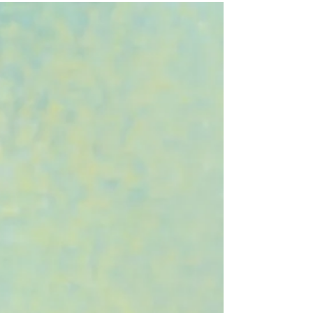
4月2日 豆大的雨滴
雨稀哩嘩啦的下著，不知道何時才會停止， 看到穿紅色
雨衣的小鳥，站在學校的窗台上等待放晴。 原本討厭雨
天的我都不禁開心了起來。 因為喬弗瑞先生跟我說過，
小鳥是大地的傳聲筒， 當牠們叩叩叩地敲著地面時，其
實是要將訊息傳到遠方。 所以早在天空出現一片烏雲
時， ...