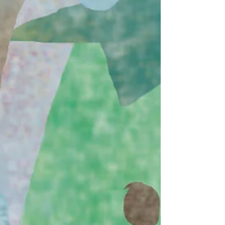
4月17日 微風暖暖
喬弗瑞先生說在東方的國家，有一種叫做拉密的樹， 兩
年才會開一次花，每次開花時，連大地都會佈滿繽紛的
花朵，就像精靈的華美衣裳。 然而美麗的拉密樹盛開過
後，就會立即消亡， 花瓣隨著風，片片飄落，埋入泥
中。 拉密樹旁總是會有藍色帽子的小鳥靜靜守護著，無
論開花或衰亡、晴...