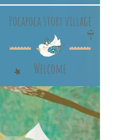
Pocapoca story village
Welcome