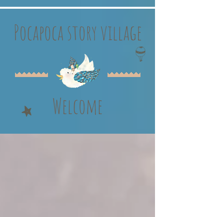
Pocapoca story village
Welcome