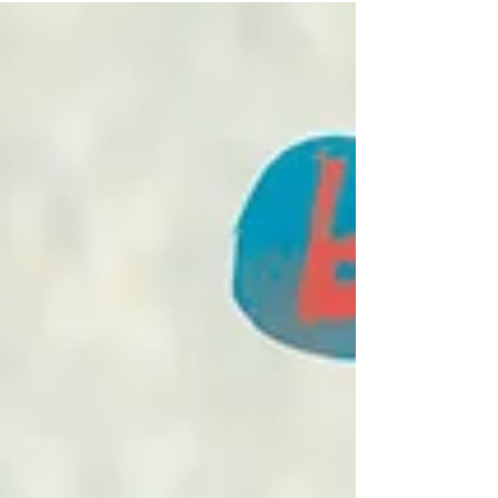
家都會一起吃這種餅乾。 除了吃月亮餅以外，家人、朋
友們還會聚在火爐前圍一個和月亮相同的圓形，為了不
讓圓圈消失，每...